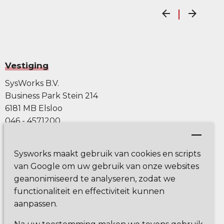
Vestiging
SysWorks B.V.
Business Park Stein 214
6181 MB Elsloo
046 - 4571200
info@sysworks.nl
Servicedesk
Sysworks maakt gebruik van cookies en scripts
van Google om uw gebruik van onze websites
t
+31 (0)46 - 457 1230
geanonimiseerd te analyseren, zodat we
e
servicedesk@sysworks.nl
functionaliteit en effectiviteit kunnen
aanpassen.
Volg ons